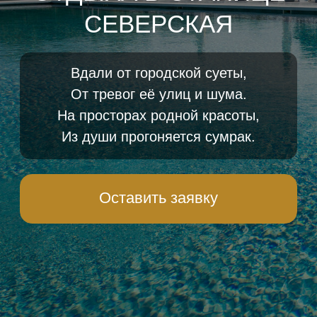
Из души прогоняется сумрак.
Оставить заявку
О нас
Чтобы качественно и полноценно
отдохнуть, отвлечься от хмурых
будней и получить заряд бодрости
зимой, вовсе не обязательно
отправляться в долгий и