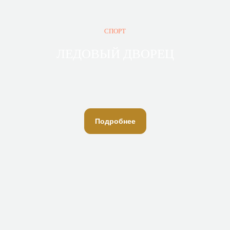
отдыха в станице
Северская
СПОРТ
+7 (918) 451-77-75 — Служба приёма
ЛЕДОВЫЙ ДВОРЕЦ
и размещения (ресепшн)
+7 (918) 451-77-73 — Каток
+7 (918) 451-77-78 — Ресторан
+7 (918) 999-97-97 — Бассейн и аквапарк
Подробнее
kzo23@yandex.ru
353 240, Краснодарский край,
ст. Северская, ул. Энгельса, 81
Политика конфиденциальности